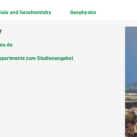
ials and Geochemistry
Geophysics
y
lmu.de
.de
lmu.de
Departments zum Studienangebot
tments (EN)
tments