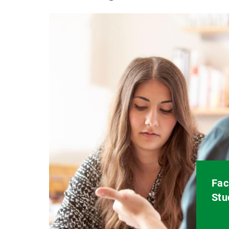
Fac
Stu