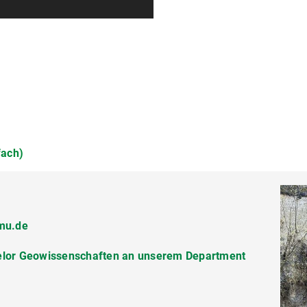
fach)
lmu.de
lmu.de
elor Geowissenschaften an unserem Department
tments