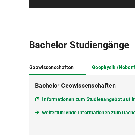
Bachelor Studiengänge
Geowissenschaften
Geophysik (Neben
Bachelor Geowissenschaften
Informationen zum Studienangebot auf 
Informationen zum Studienangebot auf 
weiterführende Informationen zum Bach
weiterführende Informationen des Depar