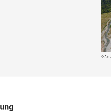
© Aar
zung