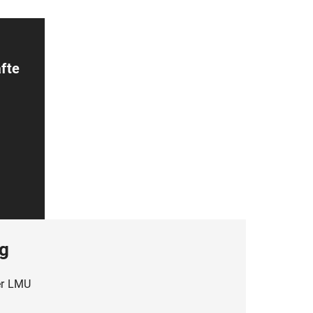
äfte
ng
er LMU