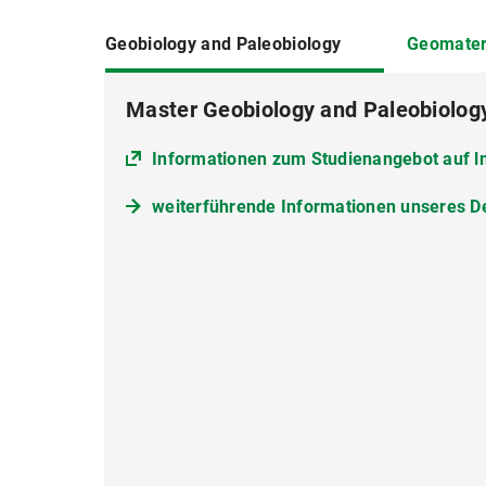
Geobiology and Paleobiology
Geomater
Master Geobiology and Paleobiolog
Informationen zum Studienangebot auf 
Informationen zum Studiengang auf lmu
Informationen zum Studienangebot auf 
weiterführende Informationen unseres 
weiterführende Informationen des Depar
weiterführende Informationen des Depar